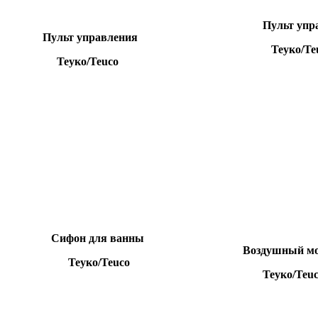
Пульт упр
Пульт управления
Теуко/Teu
Теуко/Teuco
Сифон для ванны
Воздушный мо
Теуко/Teuco
Теуко/Teuc