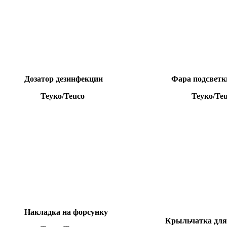
Дозатор дезинфекции
Фара подсветк
Теуко/Teuco
Теуко/Teu
Накладка на форсунку
Крыльчатка дл