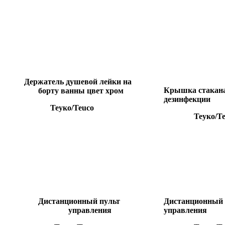
Держатель душевой лейки на
Крышка стакан
борту ванны цвет хром
дезинфекции
Теуко/Teuco
Теуко/Te
Дистанционный пульт
Дистанционный 
управления
управления