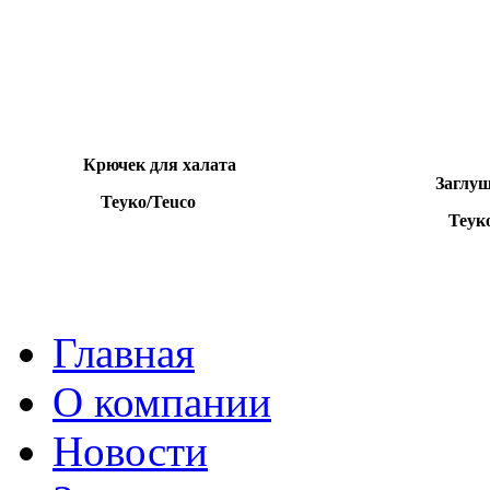
Крючек для халата
Заглушки
Теуко/Teuco
Теуко/T
Главная
О компании
Новости