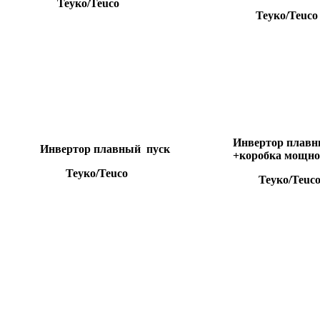
Теуко/Teuco
Теуко/Teuc
Инвертор плавн
Инвертор плавный пуск
+коробка мощн
Теуко/Teuco
Теуко/Teuc