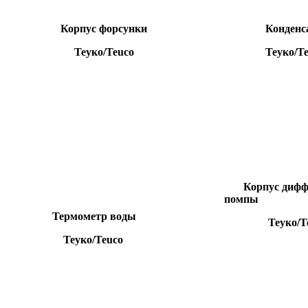
Корпус форсунки
Конденса
Теуко/Teuco
Теуко/Teu
Корпус диффу
помпы
Термометр воды
Теуко/Te
Теуко/Teuco