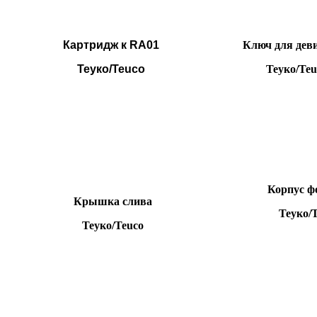
Картридж к RA01
Ключ для дев
Теуко/Teuco
Теуко/Teu
Корпус ф
Крышка слива
Теуко/Te
Теуко/Teuco