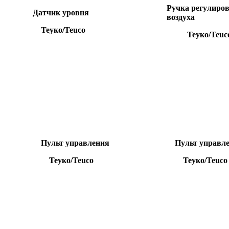
Ручка регулиро
Датчик уровня
воздуха
Теуко/Teuco
Теуко/Teuc
Пульт управления
Пульт управл
Теуко/Teuco
Теуко/Teuco